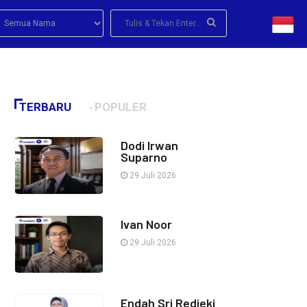
TERBARU
POPULER
Dodi Irwan
Suparno
29 Juli 2026
Ivan Noor
29 Juli 2026
Endah Sri Redjeki