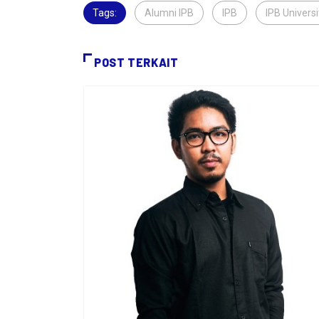
Tags:
Alumni IPB
,
IPB
,
IPB Universi
POST TERKAIT