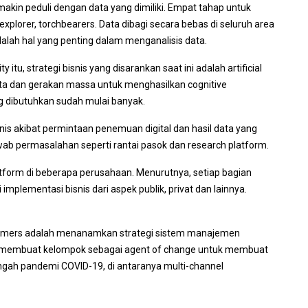
makin peduli dengan data yang dimiliki. Empat tahap untuk
explorer, torchbearers. Data dibagi secara bebas di seluruh area
dalah hal yang penting dalam menganalisis data.
 itu, strategi bisnis yang disarankan saat ini adalah
artificial
data dan gerakan massa untuk menghasilkan
cognitive
ng dibutuhkan sudah mulai banyak.
snis akibat permintaan penemuan digital dan hasil data yang
awab permasalahan seperti rantai pasok dan
research platform
.
tform di beberapa perusahaan. Menurutnya, setiap bagian
mplementasi bisnis dari aspek publik, privat dan lainnya.
omers
adalah menanamkan strategi sistem manajemen
an membuat kelompok sebagai
agent of change
untuk membuat
engah pandemi COVID-19, di antaranya multi-
channel