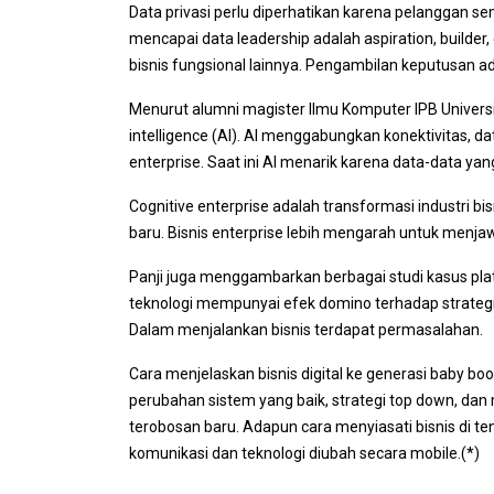
Data privasi perlu diperhatikan karena pelanggan se
mencapai data leadership adalah aspiration, builder, 
bisnis fungsional lainnya. Pengambilan keputusan a
Menurut alumni magister Ilmu Komputer IPB University
intelligence
(AI). AI menggabungkan konektivitas, 
enterprise
. Saat ini AI menarik karena data-data ya
Cognitive enterprise
adalah transformasi industri bi
baru. Bisnis enterprise lebih mengarah untuk menj
Panji juga menggambarkan berbagai studi kasus pla
teknologi mempunyai efek domino terhadap strategi i
Dalam menjalankan bisnis terdapat permasalahan.
Cara menjelaskan bisnis digital ke generasi
baby bo
perubahan sistem yang baik, strategi top down, d
terobosan baru. Adapun cara menyiasati bisnis di t
komunikasi dan teknologi diubah secara
mobile
.(*)