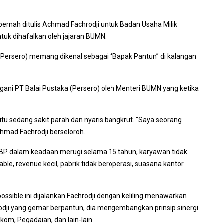
ernah ditulis Achmad Fachrodji untuk Badan Usaha Milik
tuk dihafalkan oleh jajaran BUMN.
 (Persero) memang dikenal sebagai “Bapak Pantun” di kalangan
gani PT Balai Pustaka (Persero) oleh Menteri BUMN yang ketika
itu sedang sakit parah dan nyaris bangkrut. "Saya seorang
hmad Fachrodji berseloroh.
 BP dalam keadaan merugi selama 15 tahun, karyawan tidak
le, revenue kecil, pabrik tidak beroperasi, suasana kantor
sible ini dijalankan Fachrodji dengan keliling menawarkan
ji yang gemar berpantun, dia mengembangkan prinsip sinergi
kom, Pegadaian, dan lain-lain.