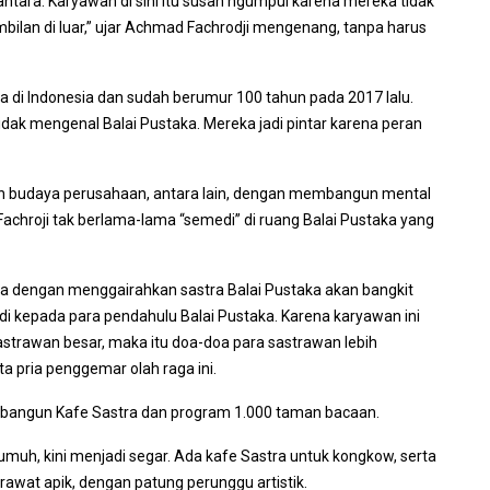
antara. Karyawan di sini itu susah ngumpul karena mereka tidak
mbilan di luar,” ujar Achmad Fachrodji mengenang, tanpa harus
a di Indonesia dan sudah berumur 100 tahun pada 2017 lalu.
tidak mengenal Balai Pustaka. Mereka jadi pintar karena peran
budaya perusahaan, antara lain, dengan membangun mental
achroji tak berlama-lama “semedi” di ruang Balai Pustaka yang
pa dengan menggairahkan sastra Balai Pustaka akan bangkit
udi kepada para pendahulu Balai Pustaka. Karena karyawan ini
 sastrawan besar, maka itu doa-doa para sastrawan lebih
ta pria penggemar olah raga ini.
embangun Kafe Sastra dan program 1.000 taman bacaan.
umuh, kini menjadi segar. Ada kafe Sastra untuk kongkow, serta
rawat apik, dengan patung perunggu artistik.