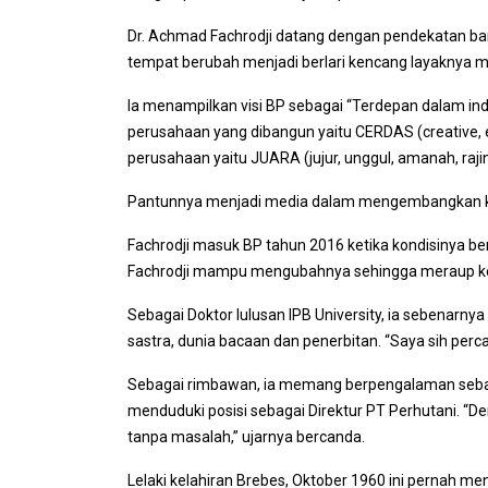
Dr. Achmad Fachrodji datang dengan pendekatan baru
tempat berubah menjadi berlari kencang layaknya m
Ia menampilkan visi BP sebagai “Terdepan dalam ind
perusahaan yang dibangun yaitu CERDAS (creative, en
perusahaan yaitu JUARA (jujur, unggul, amanah, rajin
Pantunnya menjadi media dalam mengembangkan k
Fachrodji masuk BP tahun 2016 ketika kondisinya 
Fachrodji mampu mengubahnya sehingga meraup keu
Sebagai Doktor lulusan IPB University, ia sebenarny
sastra, dunia bacaan dan penerbitan. “Saya sih percay
Sebagai rimbawan, ia memang berpengalaman sebag
menduduki posisi sebagai Direktur PT Perhutani. “Den
tanpa masalah,” ujarnya bercanda.
Lelaki kelahiran Brebes, Oktober 1960 ini pernah m