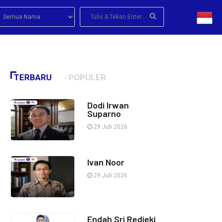
TERBARU
POPULER
Dodi Irwan
Suparno
29 Juli 2026
Ivan Noor
29 Juli 2026
Endah Sri Redjeki