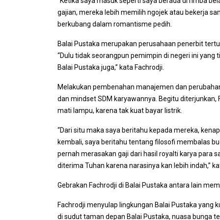
“Ketika saya masuk seperti saya berada di rimba bel
gajian, mereka lebih memilih ngojek atau bekerja sa
berkubang dalam romantisme pedih.
Balai Pustaka merupakan perusahaan penerbit tertu
“Dulu tidak seorangpun pemimpin di negeri ini yang 
Balai Pustaka juga,” kata Fachrodji.
Melakukan pembenahan manajemen dan perubahan 
dan mindset SDM karyawannya. Begitu diterjunkan, F
mati lampu, karena tak kuat bayar listrik.
“Dari situ maka saya beritahu kepada mereka, kena
kembali, saya beritahu tentang filosofi membalas b
pernah merasakan gaji dari hasil royalti karya para
diterima Tuhan karena narasinya kan lebih indah,” ka
Gebrakan Fachrodji di Balai Pustaka antara lain m
Fachrodji menyulap lingkungan Balai Pustaka yang k
di sudut taman depan Balai Pustaka, nuasa bunga te