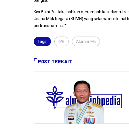
bangsa.”
Kini Balai Pustaka bahkan merambah ke industri krea
Usaha Milik Negara (BUMN) yang selama ini dikenal b
bertransformasi.*
Tags:
IPB
,
Alumni IPB
,
POST TERKAIT