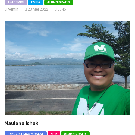
AKADEMISI
FMIPA
ALUMNIGRAFIS
Admin
23 Mei 2022
5346
Maulana Ishak
PENGGIAT MASYARAKAT
FPIK
ALUMNIGRAFIS