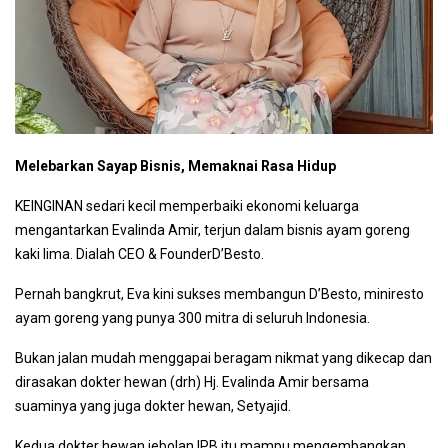
Melebarkan Sayap Bisnis, Memaknai Rasa Hidup
KEINGINAN sedari kecil memperbaiki ekonomi keluarga
mengantarkan Evalinda Amir, terjun dalam bisnis ayam goreng
kaki lima. Dialah CEO & FounderD’Besto.
Pernah bangkrut, Eva kini sukses membangun D’Besto, miniresto
ayam goreng yang punya 300 mitra di seluruh Indonesia.
Bukan jalan mudah menggapai beragam nikmat yang dikecap dan
dirasakan dokter hewan (drh) Hj. Evalinda Amir bersama
suaminya yang juga dokter hewan, Setyajid.
Kedua dokter hewan jebolan IPB itu mampu mengembangkan