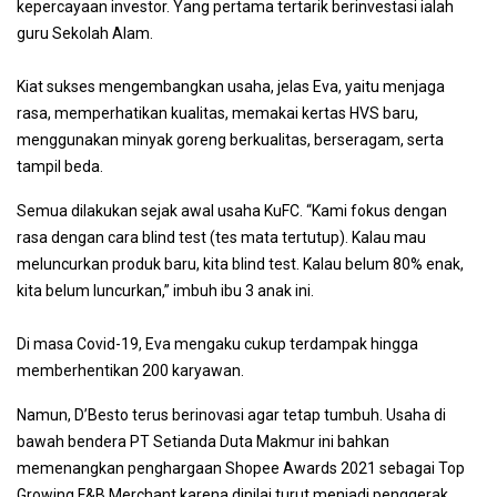
kepercayaan investor. Yang pertama tertarik berinvestasi ialah
guru Sekolah Alam.
Kiat sukses mengembangkan usaha, jelas Eva, yaitu menjaga
rasa, memperhatikan kualitas, memakai kertas HVS baru,
menggunakan minyak goreng berkualitas, berseragam, serta
tampil beda.
Semua dilakukan sejak awal usaha KuFC. “Kami fokus dengan
rasa dengan cara blind test (tes mata tertutup). Kalau mau
meluncurkan produk baru, kita blind test. Kalau belum 80% enak,
kita belum luncurkan,” imbuh ibu 3 anak ini.
Di masa Covid-19, Eva mengaku cukup terdampak hingga
memberhentikan 200 karyawan.
Namun, D’Besto terus berinovasi agar tetap tumbuh. Usaha di
bawah bendera PT Setianda Duta Makmur ini bahkan
memenangkan penghargaan Shopee Awards 2021 sebagai Top
Growing F&B Merchant karena dinilai turut menjadi penggerak