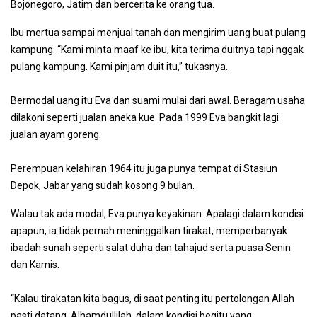
Bojonegoro, Jatim dan bercerita ke orang tua.
Ibu mertua sampai menjual tanah dan mengirim uang buat pulang
kampung. “Kami minta maaf ke ibu, kita terima duitnya tapi nggak
pulang kampung. Kami pinjam duit itu,” tukasnya.
Bermodal uang itu Eva dan suami mulai dari awal. Beragam usaha
dilakoni seperti jualan aneka kue. Pada 1999 Eva bangkit lagi
jualan ayam goreng.
Perempuan kelahiran 1964 itu juga punya tempat di Stasiun
Depok, Jabar yang sudah kosong 9 bulan.
Walau tak ada modal, Eva punya keyakinan. Apalagi dalam kondisi
apapun, ia tidak pernah meninggalkan tirakat, memperbanyak
ibadah sunah seperti salat duha dan tahajud serta puasa Senin
dan Kamis.
“Kalau tirakatan kita bagus, di saat penting itu pertolongan Allah
pasti datang. Alhamdullilah, dalam kondisi begitu yang