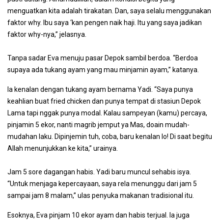
menguatkan kita adalah tirakatan. Dan, saya selalu menggunakan
faktor why. Ibu saya ‘kan pengen naik haji. Itu yang saya jadikan
faktor why-nya,” jelasnya.
Tanpa sadar Eva menuju pasar Depok sambil berdoa. “Berdoa
supaya ada tukang ayam yang mau minjamin ayam,” katanya.
Ia kenalan dengan tukang ayam bernama Yadi. “Saya punya
keahlian buat fried chicken dan punya tempat di stasiun Depok
Lama tapi nggak punya modal. Kalau sampeyan (kamu) percaya,
pinjamin 5 ekor, nanti magrib jemput ya Mas, doain mudah-
mudahan laku. Dipinjemin tuh, coba, baru kenalan lo! Di saat begitu
Allah menunjukkan ke kita,” urainya.
Jam 5 sore dagangan habis. Yadi baru muncul sehabis isya.
“Untuk menjaga kepercayaan, saya rela menunggu dari jam 5
sampai jam 8 malam,” ulas penyuka makanan tradisional itu.
Esoknya, Eva pinjam 10 ekor ayam dan habis terjual. Ia juga