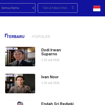
TERBARU
POPULER
Dodi Irwan
Suparno
29 Juli 2026
Ivan Noor
29 Juli 2026
Endah Sri Redjeki