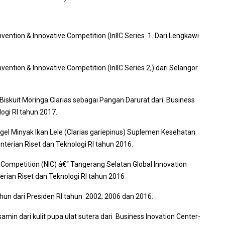
Invention & Innovative Competition
(InIIC Series 1. Dari Lengkawi
Invention & Innovative Competition
(InIIC Series 2,) dari Selangor
Biskuit Moringa Clarias sebagai Pangan Darurat dari
Business
ogi RI tahun 2017.
gel
Minyak Ikan Lele (Clarias gariepinus) Suplemen Kesehatan
terian Riset dan Teknologi RI tahun 2016.
r Competition
(NIC) â€“ Tangerang Selatan
Global Innovation
rian Riset dan Teknologi RI tahun 2016
n dari Presiden RI tahun 2002; 2006 dan 2016.
min dari kulit pupa ulat sutera dari
Business Inovation Center
-