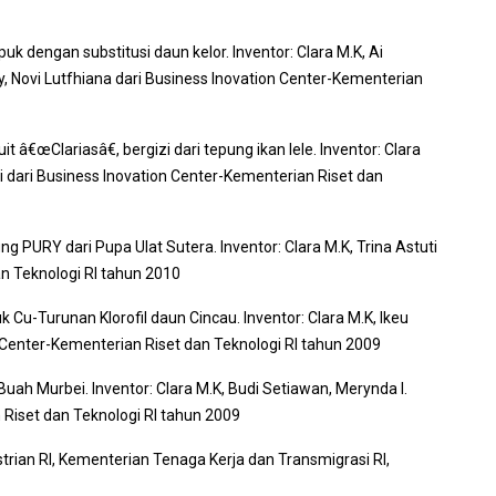
uk dengan substitusi daun kelor.
Inventor
: Clara M.K, Ai
, Novi Lutfhiana dari
Business Inovation Center
-Kementerian
t â€œClariasâ€, bergizi dari tepung ikan lele.
Inventor
: Clara
i dari
Business Inovation Center
-Kementerian Riset dan
ng PURY dari Pupa Ulat Sutera.
Inventor
: Clara M.K, Trina Astuti
n Teknologi RI tahun 2010
k Cu-Turunan Klorofil daun Cincau.
Inventor
: Clara M.K, Ikeu
 Center
-Kementerian Riset dan Teknologi RI tahun 2009
 Buah Murbei.
Inventor
: Clara M.K, Budi Setiawan, Merynda I.
Riset dan Teknologi RI tahun 2009
trian RI, Kementerian Tenaga Kerja dan Transmigrasi RI,