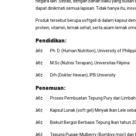
negara lain. Sebab, dengan bahan baku yang sudah 
dapat dinikmati semua lapisan. Tidak hanya itu, inov
Produk tersebut berupa softgell di dalam kapsul 
protein, vitamin, lemak sehat, serta asam lemak o
Pendidikan:
â€¢ Ph. D. (Human Nutrition), University of Philip
â€¢ M.Sc (Nutrisi Terapan), Universitas Filipina
â€¢ Drh (Dokter Hewan), IPB University
Penemuan:
â€¢ Proses Pembuatan Tepung Pury dari Limbah 
â€¢ Kapsul Lunak (
soft gel
) Minyak Ikan Lele se
â€¢ Biskuit Bergizi Berbasis Tepung Ikan tahun 
â€¢ Tepung Pupae-Mulberry (Bombyx mori) dan 