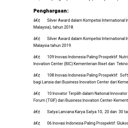
Penghargaan:
â€¢
Silver Award
dalam Kompetisi
International 
Malaysia), tahun 2018.
â€¢
Silver Award
dalam Kompetisi
International 
Malaysia tahun 2019.
â€¢ 109 Inovasi Indonesia Paling Prospektif: Nutri
Inovation Center
(BIC) Kementerian Riset dan Teknol
â€¢ 108 Inovasi Indonesia Paling Prospektif:
Soft
bagi Lansia dari
Business Inovation Center
dari Kemen
â€¢ 10 Inovator Terpilih dalam
National Innovato
Forum
(TGIF) dari
Business Inovation Center
-Kemente
â€¢ Satya Lancana Karya Satya 10; 20 dan 30 tahu
â€¢ 06 Inovasi Indonesia Paling Prospektif: Glukosa